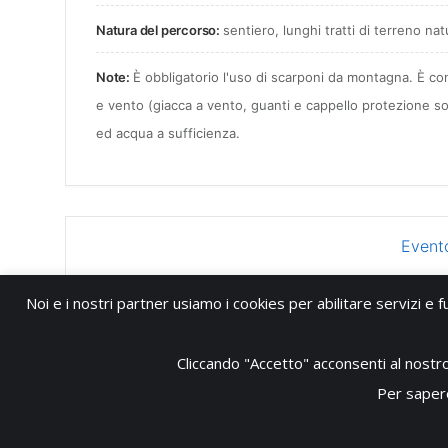
Natura del percorso:
sentiero, lunghi tratti di terreno nat
Note:
È obbligatorio l'uso di scarponi da montagna. È co
e vento (giacca a vento, guanti e cappello protezione sol
ed acqua a sufficienza.
Event
Noi e i nostri partner usiamo i cookies per abilitare servizi e f
Cliccando "Accetto" acconsenti al nostro u
Per sapere
Copyright © 2026 - Club Alpino Italiano Sezione della Conca d'Oro Palerm