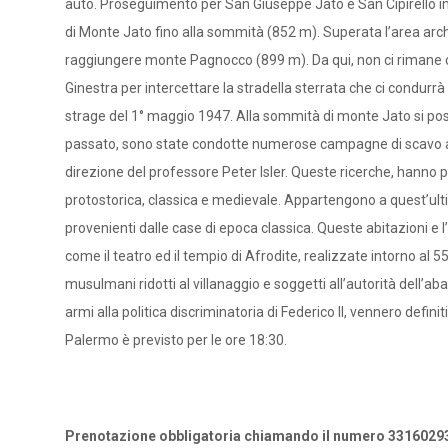
auto. Proseguimento per San Giuseppe Jato e San Cipirello in 
di Monte Jato fino alla sommità (852 m). Superata l’area arch
raggiungere monte Pagnocco (899 m). Da qui, non ci rimane che
Ginestra per intercettare la stradella sterrata che ci condurr
strage del 1° maggio 1947. Alla sommità di monte Jato si posso
passato, sono state condotte numerose campagne di scavo ad op
direzione del professore Peter Isler. Queste ricerche, hanno 
protostorica, classica e medievale. Appartengono a quest’ultim
provenienti dalle case di epoca classica. Queste abitazioni e l’
come il teatro ed il tempio di Afrodite, realizzate intorno al 
musulmani ridotti al villanaggio e soggetti all’autorità dell’aba
armi alla politica discriminatoria di Federico II, vennero definit
Palermo è previsto per le ore 18:30.
Prenotazione obbligatoria chiamando il numero 33160293