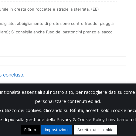
urale in cresta con roccette e stradella sterrata. (EE)
nsigliato: abbigliamento di protezione contro freddo, pioggia
are); Si consiglia anche l’uso dei bastoncini pranzo al sacco
o concluso.
unzionalità essenziali sul nostro sito, per raccogliere dati su come i
personalizzare contenuti ed ad.
tilizzo dei cookies. Cliccando su Rifiuta, accetti solo i cookie neces
 di più sulla gestione della Privacy & Cookie Policy ti invitiamo a c
o - P.Iva: 05118300820 - Tutti i diritti riservati -
Privacy & Cookies Policy
Rifiuto
Impostazioni
Accetta tutti i cookie