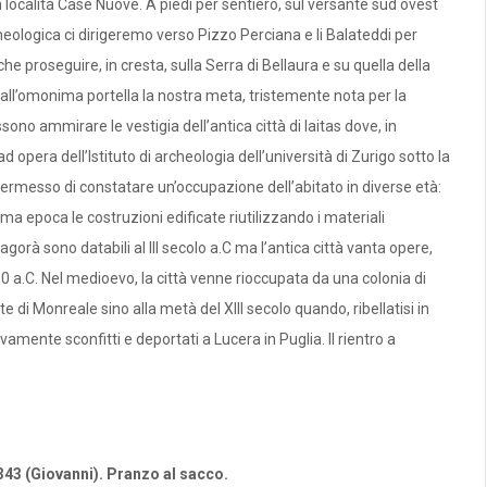
località Case Nuove. A piedi per sentiero, sul versante sud ovest
eologica ci dirigeremo verso Pizzo Perciana e li Balateddi per
 proseguire, in cresta, sulla Serra di Bellaura e su quella della
à all’omonima portella la nostra meta, tristemente nota per la
no ammirare le vestigia dell’antica città di Iaitas dove, in
era dell’Istituto di archeologia dell’università di Zurigo sotto la
permesso di constatare un’occupazione dell’abitato in diverse età:
a epoca le costruzioni edificate riutilizzando i materiali
agorà sono databili al III secolo a.C ma l’antica città vanta opere,
550 a.C. Nel medioevo, la città venne rioccupata da una colonia di
te di Monreale sino alla metà del XIII secolo quando, ribellatisi in
ivamente sconfitti e deportati a Lucera in Puglia. Il rientro a
43 (Giovanni).
Pranzo al sacco.