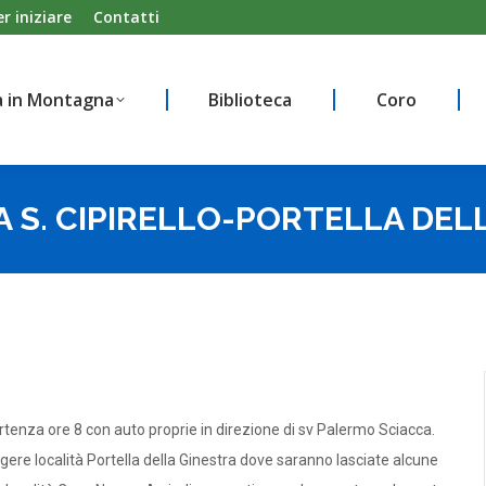
er iniziare
Contatti
à in Montagna
Biblioteca
Coro
à in Montagna
Biblioteca
Coro
 S. CIPIRELLO-PORTELLA DEL
rtenza ore 8 con auto proprie in direzione di sv Palermo Sciacca.
ere località Portella della Ginestra dove saranno lasciate alcune