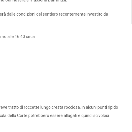
seria Cannavera e masseria Dammusi.
erà dalle condizioni del sentiero recentemente investito da
rmo alle 16:40 circa.
reve tratto di roccette lungo cresta rocciosa, in alcuni punti ripido
Scala della Corte potrebbero essere allagati e quindi scivolosi.