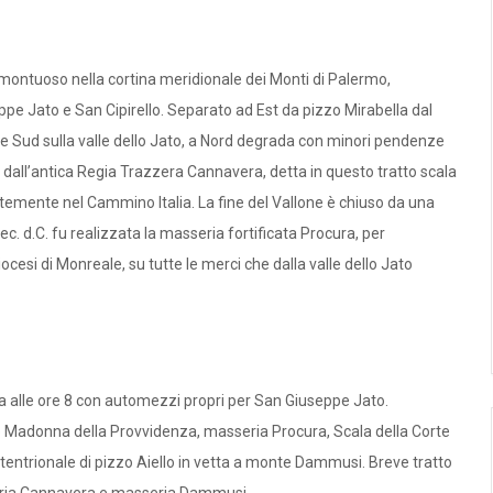
montuoso nella cortina meridionale dei Monti di Palermo,
seppe Jato e San Cipirello. Separato ad Est da pizzo Mirabella dal
nte Sud sulla valle dello Jato, a Nord degrada con minori pendenze
o dall’antica Regia Trazzera Cannavera, detta in questo tratto scala
ntemente nel Cammino Italia. La fine del Vallone è chiuso da una
I sec. d.C. fu realizzata la masseria fortificata Procura, per
ocesi di Monreale, su tutte le merci che dalla valle dello Jato
nza alle ore 8 con automezzi propri per San Giuseppe Jato.
Madonna della Provvidenza, masseria Procura, Scala della Corte
tentrionale di pizzo Aiello in vetta a monte Dammusi. Breve tratto