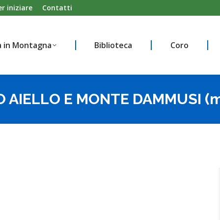
er iniziare
Contatti
à in Montagna
Biblioteca
Coro
à in Montagna
Biblioteca
Coro
O AIELLO E MONTE DAMMUSI (m