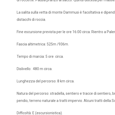
di roccette. Pausa pranzo al sacco. Quindi discesa per mas
La salita sulla vetta di monte Dammusi è facoltativa e dipend
distacchi di roccia.
Fine escursione prevista per le ore 16:00 circa. Rientro a Pale
Fascia altimetrica: 525m /936m.
Tempo di marcia: 5 ore circa.
Dislivello: 480 m circa.
Lunghezza del percorso: 8 km circa.
Natura del percorso: stradella, sentiero e tracce di sentiero, b
pendio, terreno naturale a tratti impervio. Alcuni tratti della 
Difficoltà: E (escursionistica).