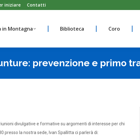
er iniziare
Contatti
à in Montagna
Biblioteca
Coro
à in Montagna
Biblioteca
Coro
unture: prevenzione e primo t
riunioni divulgative e formative su argomenti di interesse per chi
presso la nostra sede, Ivan Spallitta ci parlerà di: