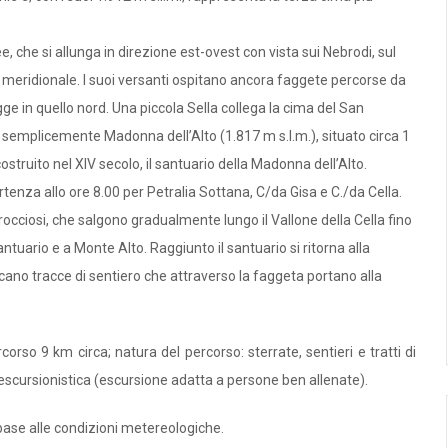
 che si allunga in direzione est-ovest con vista sui Nebrodi, sul
ra meridionale. I suoi versanti ospitano ancora faggete percorse da
ge in quello nord. Una piccola Sella collega la cima del San
o semplicemente Madonna dell’Alto (1.817 m s.l.m.), situato circa 1
struito nel XIV secolo, il santuario della Madonna dell’Alto.
nza allo ore 8.00 per Petralia Sottana, C/da Gisa e C./da Cella.
i/rocciosi, che salgono gradualmente lungo il Vallone della Cella fino
ntuario e a Monte Alto. Raggiunto il santuario si ritorna alla
ccano tracce di sentiero che attraverso la faggeta portano alla
orso 9 km circa; natura del percorso: sterrate, sentieri e tratti di
E escursionistica (escursione adatta a persone ben allenate).
 in base alle condizioni metereologiche.