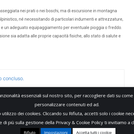
asseggiata nei prati o nei boschi, ma di escursione in montagna
alpinistico, né necessitando di particolari indumenti e attrezzature,
e un adeguato equipaggiamento per eventuale pioggia o freddo.
ne sia adatta alle proprie capacità fisiche, allo stato di salute e
o concluso.
unzionalità essenziali sul nostro sito, per raccogliere dati su come i
personalizzare contenuti ed ad.
tilizzo dei cookies. Cliccando su Rifiuta, accetti solo i cookie neces
 di più sulla gestione della Privacy & Cookie Policy ti invitiamo a c
o - P.Iva: 05118300820 - Tutti i diritti riservati -
Privacy & Cookies Policy
Rifiuto
Impostazioni
Accetta tutti i cookie