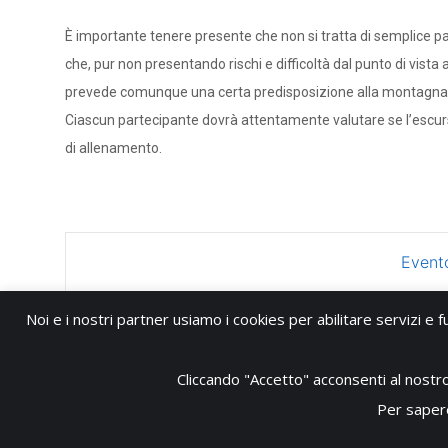
È importante tenere presente che non si tratta di semplice p
che, pur non presentando rischi e difficoltà dal punto di vista 
prevede comunque una certa predisposizione alla montagna 
Ciascun partecipante dovrà attentamente valutare se l’escursio
di allenamento.
Event
Noi e i nostri partner usiamo i cookies per abilitare servizi e f
Cliccando "Accetto" acconsenti al nostro u
Per sapere
Copyright © 2026 - Club Alpino Italiano Sezione della Conca d'Oro Palerm