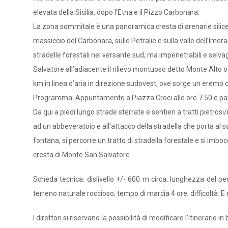
elevata della Sicilia, dopo l’Etna e il Pizzo Carbonara.
La zona sommitale è una panoramica cresta di arenarie silicee,
massiccio del Carbonara, sulle Petralie e sulla valle dell’Ime
stradelle forestali nel versante sud, ma impenetrabili e selvag
Salvatore all’adiacente il rilievo montuoso detto Monte Alto 
km in linea d’aria in direzione sudovest, ove sorge un eremo co
Programma: Appuntamento a Piazza Croci alle ore 7.50 e parte
Da qui a piedi lungo strade sterrate e sentieri a tratti pietros
ad un abbeveratoio e all’attacco della stradella che porta al sa
fontana, si percorre un tratto di stradella forestale e si imbo
cresta di Monte San Salvatore.
Scheda tecnica: dislivello +/- 600 m circa; lunghezza del perc
terreno naturale roccioso; tempo di marcia 4 ore; difficoltà: 
I direttori si riservano la possibilità di modificare l’itinerario