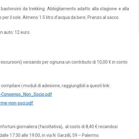
 bastoncini da trekking. Abbigliamento adatto alla stagione e alla
 per il sole. Almeno 1.5 litro d’acqua da bere. Pranzo al sacco.
n auto: 12 euro.
 escursioni) versando per ognuna un contributo di 10,00 € in conto
compilare i moduli di adesione, raggiungibili a questi link:
A-Consenso_Non_Socio.pdf
rme-non-soci.pdf
ortuni giornaliera (facoltativa), al costo di 8,40 € recandosi
lle 17:30 alle 19:00, in via N. Garzilli, 59 – Palermo.