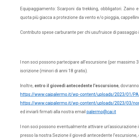
Equipaggiamento: Scarponi da trekking, obbligatori. Zaino e
quota più giacca a protezione da vento e/o pioggia, cappellino
Contributo spese carburante per chi usufruisce di passaggio i
I non soci possono partecipare all’escursione (per massimo 3
iscrizione (minori di anni 18 gratis).
Inoltre,
entro il giovedì antecedente l’escursione
, dovranno 
https://www.caipalermo.it/wp-content/uploads/2023/01/P
https://www.caipalermo.it/wp-content/uploads/2023/03/no
ed inviarli firmati alla nostra email
palermo@cai.it
I non soci possono eventualmente attivare un’assicurazione inf
presso la nostra Sezione il giovedì antecedente l’escursione, da