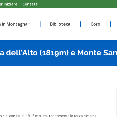
er iniziare
Contatti
à in Montagna
Biblioteca
Coro
à in Montagna
Biblioteca
Coro
 dell’Alto (1819m) e Monte San
.
e e, con i suoi 1.912 m s.l.m., rappresenta la terza cima più