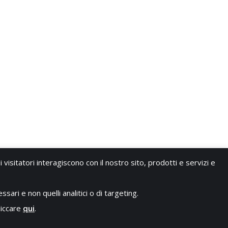
 visitatori interagiscono con il nostro sito, prodotti e servizi e
sari e non quelli analitici o di targeting.
liccare
qui
.