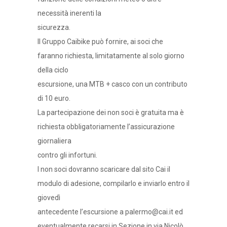
necessità inerenti la
sicurezza.
Il Gruppo Caibike può fornire, ai soci che
faranno richiesta, limitatamente al solo giorno
della ciclo
escursione, una MTB + casco con un contributo
di 10 euro.
La partecipazione dei non soci è gratuita ma è
richiesta obbligatoriamente l’assicurazione
giornaliera
contro gli infortuni.
I non soci dovranno scaricare dal sito Cai il
modulo di adesione, compilarlo e inviarlo entro il
giovedì
antecedente l’escursione a palermo@cai.it ed
eventualmente recarsi in Sezione in via Nicolò