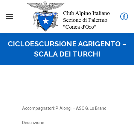
Face
page
open
CICLOESCURSIONE AGRIGENTO –
in
new
SCALA DEI TURCHI
wind
Accompagnatori: P. Alongi – ASC G. Lo Brano
Descrizione