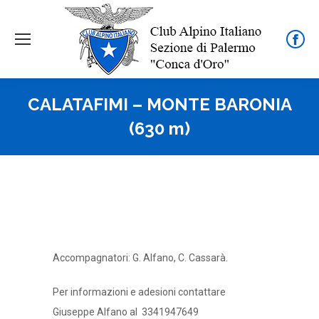
Face
page
open
CALATAFIMI – MONTE BARONIA
in
new
(630 m)
wind
Accompagnatori: G. Alfano, C. Cassarà.
Per informazioni e adesioni contattare
Giuseppe Alfano al
3341947649