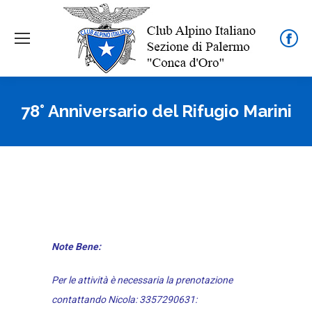
Face
page
open
in
78° Anniversario del Rifugio Marini
new
wind
Note Bene:
Per le attività è necessaria la prenotazione
contattando Nicola: 3357290631: